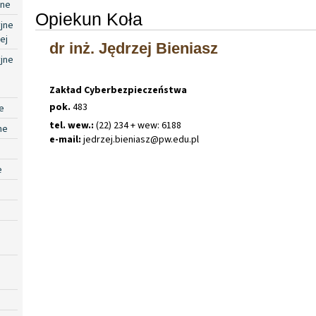
jne
Opiekun Koła
jne
ej
dr inż. Jędrzej Bieniasz
jne
Zakład Cyberbezpieczeństwa
pok.
483
e
tel. wew.:
(22) 234 + wew: 6188
ne
e-mail:
jedrzej
.
bieniasz@pw
.
edu
.
pl
e