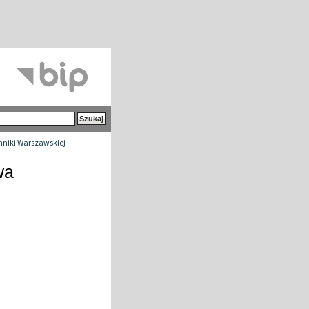
chniki Warszawskiej
wa