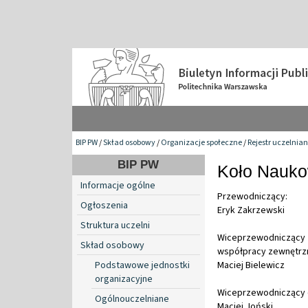
BIP PW
/
Skład osobowy
/
Organizacje społeczne
/
Rejestr uczelnia
BIP PW
Koło Nauko
Informacje ogólne
Przewodniczący:
Ogłoszenia
Eryk Zakrzewski
Struktura uczelni
Wiceprzewodnicz
Skład osobowy
współpracy zewnętrzn
Podstawowe jednostki
Maciej Bielewicz
organizacyjne
Wiceprzewodniczący d
Ogólnouczelniane
Maciej Joński