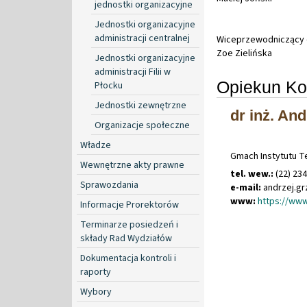
jednostki organizacyjne
Jednostki organizacyjne
administracji centralnej
Wiceprzewodniczący d
Zoe Zielińska
Jednostki organizacyjne
administracji Filii w
Opiekun Ko
Płocku
Jednostki zewnętrzne
dr inż. An
Organizacje społeczne
Władze
Gmach Instytutu Te
Wewnętrzne akty prawne
tel. wew.:
(22) 23
Sprawozdania
e-mail:
andrzej
.
gr
www:
https://www
Informacje Prorektorów
Terminarze posiedzeń i
składy Rad Wydziałów
Dokumentacja kontroli i
raporty
Wybory