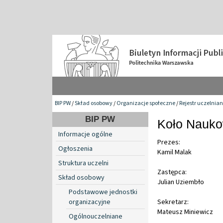
BIP PW
/
Skład osobowy
/
Organizacje społeczne
/
Rejestr uczelnia
BIP PW
Koło Nauko
Informacje ogólne
Prezes:
Ogłoszenia
Kamil Malak
Struktura uczelni
Zastępca:
Skład osobowy
Julian Uziembło
Podstawowe jednostki
organizacyjne
Sekretarz:
Mateusz Miniewicz
Ogólnouczelniane