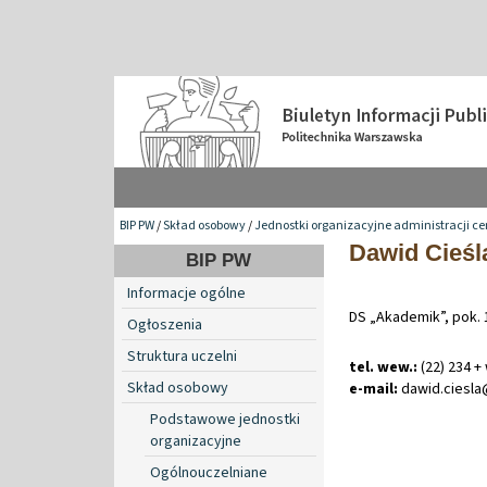
BIP PW
/
Skład osobowy
/
Jednostki organizacyjne administracji ce
Dawid Cieśl
BIP PW
Informacje ogólne
DS „Akademik”, pok. 
Ogłoszenia
Struktura uczelni
tel. wew.:
(22) 234 +
Skład osobowy
e-mail:
dawid
.
ciesl
Podstawowe jednostki
organizacyjne
Ogólnouczelniane