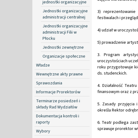
jednostki organizacyjne
Jednostki organizacyjne
3) reprezentowanie
administracji centralnej
festiwalach i przegląd
Jednostki organizacyjne
4) udział w uroczysto
administracji Filii w
Płocku
5) prowadzenie artyst
Jednostki zewnętrzne
3. Program artyst
Organizacje społeczne
uroczystościach uczel
Władze
roku przygotowuje ki
ds. studenckich.
Wewnętrzne akty prawne
Sprawozdania
4. Działalność Teatr
finansowym oraz z p
Informacje Prorektorów
Terminarze posiedzeń i
5. Zasady przyjęcia 
składy Rad Wydziałów
określa Rektor odręb
Dokumentacja kontroli i
raporty
6. Teatr podlega zas
sprawuje prorektor wł
Wybory