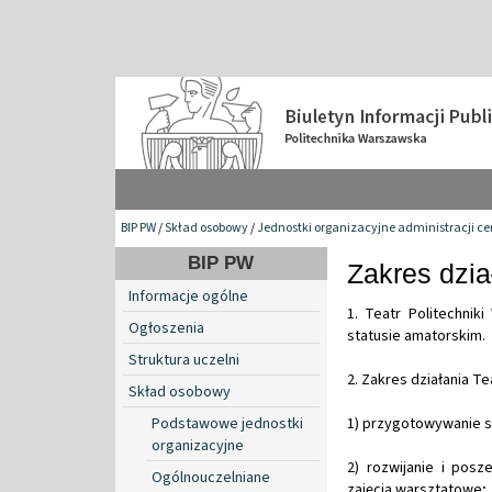
BIP PW
/
Skład osobowy
/
Jednostki organizacyjne administracji ce
BIP PW
Zakres dzi
Informacje ogólne
1. Teatr Politechni
Ogłoszenia
statusie amatorskim.
Struktura uczelni
2. Zakres działania T
Skład osobowy
Podstawowe jednostki
1) przygotowywanie sp
organizacyjne
2) rozwijanie i posz
Ogólnouczelniane
zajęcia warsztatowe;