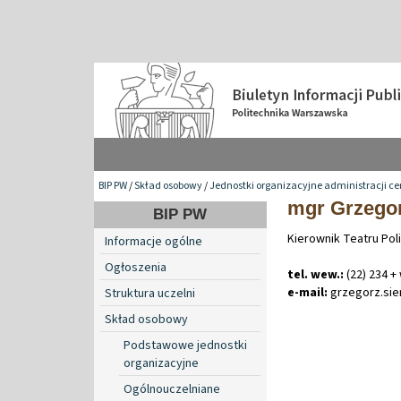
BIP PW
/
Skład osobowy
/
Jednostki organizacyjne administracji ce
mgr Grzegor
BIP PW
Kierownik Teatru Pol
Informacje ogólne
Ogłoszenia
tel. wew.:
(22) 234 +
e-mail:
grzegorz
.
si
Struktura uczelni
Skład osobowy
Podstawowe jednostki
organizacyjne
Ogólnouczelniane