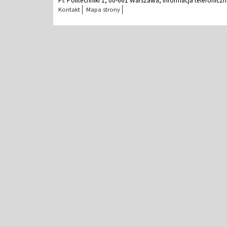
Pl. Politechniki 1, 00-661 Warszawa, Informacja telefonicz
Kontakt
Mapa strony