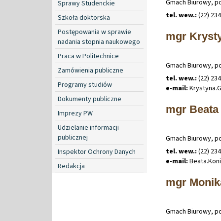
Gmach Biurowy, p
Sprawy Studenckie
tel. wew.:
(22) 234
Szkoła doktorska
Postępowania w sprawie
mgr Kryst
nadania stopnia naukowego
Praca w Politechnice
Gmach Biurowy, po
Zamówienia publiczne
tel. wew.:
(22) 23
Programy studiów
e-mail:
Krystyna
.
Dokumenty publiczne
mgr Beata
Imprezy PW
Udzielanie informacji
publicznej
Gmach Biurowy, po
tel. wew.:
(22) 23
Inspektor Ochrony Danych
e-mail:
Beata
.
Kon
Redakcja
mgr Monik
Gmach Biurowy, po