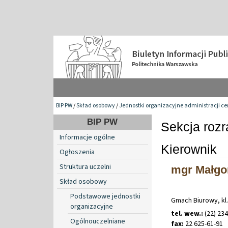
BIP PW
/
Skład osobowy
/
Jednostki organizacyjne administracji ce
BIP PW
Sekcja roz
Informacje ogólne
Kierownik
Ogłoszenia
Struktura uczelni
mgr Małgo
Skład osobowy
Podstawowe jednostki
Gmach Biurowy, kl.
organizacyjne
tel. wew.:
(22) 23
Ogólnouczelniane
fax:
22 625-61-91