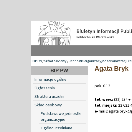
BIP PW
/
Skład osobowy
/
Jednostki organizacyjne administracji ce
Agata Bryk
BIP PW
Informacje ogólne
pok. 0.12
Ogłoszenia
Struktura uczelni
tel. wew.:
(22) 234 +
Skład osobowy
tel. miejski:
22 621 4
e-mail:
agata
.
bryk@
Podstawowe jednostki
organizacyjne
Ogólnouczelniane