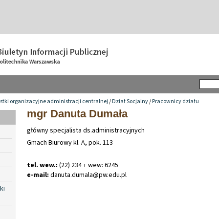
tki organizacyjne administracji centralnej
/
Dział Socjalny
/
Pracownicy działu
mgr Danuta Dumała
główny specjalista ds.administracyjnych
Gmach Biurowy kl. A, pok. 113
tel. wew.:
(22) 234 + wew: 6245
e-mail:
danuta
.
dumala@pw
.
edu
.
pl
ki