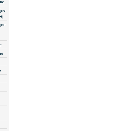
jne
jne
ej
jne
e
ne
e