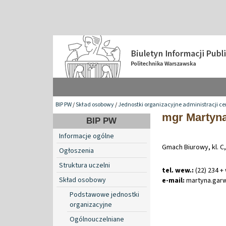
BIP PW
/
Skład osobowy
/
Jednostki organizacyjne administracji ce
mgr Martyn
BIP PW
Informacje ogólne
Gmach Biurowy, kl. C,
Ogłoszenia
Struktura uczelni
tel. wew.:
(22) 234 +
Skład osobowy
e-mail:
martyna
.
gar
Podstawowe jednostki
organizacyjne
Ogólnouczelniane