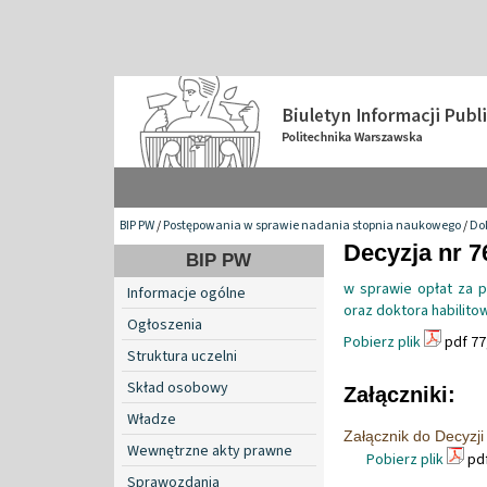
BIP PW
/
Postępowania w sprawie nadania stopnia naukowego
/
Do
Decyzja nr 7
BIP PW
w sprawie opłat za 
Informacje ogólne
oraz doktora habilit
Ogłoszenia
Pobierz plik
pdf 77
Struktura uczelni
Skład osobowy
Załączniki:
Władze
Załącznik do Decyzji
Wewnętrzne akty prawne
Pobierz plik
pdf
Sprawozdania