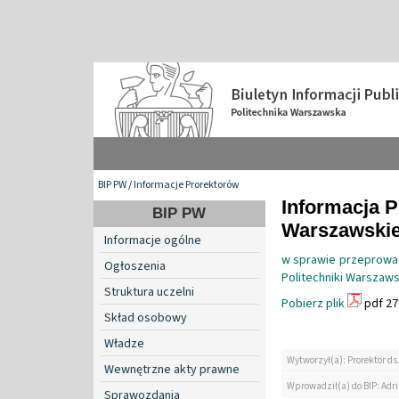
BIP PW
/
Informacje Prorektorów
Informacja P
BIP PW
Warszawskiej
Informacje ogólne
w sprawie przeprowad
Ogłoszenia
Politechniki Warszaws
Struktura uczelni
Pobierz plik
pdf 27
Skład osobowy
Władze
Wytworzył(a): Prorektor ds
Wewnętrzne akty prawne
Wprowadził(a) do BIP: Ad
Sprawozdania