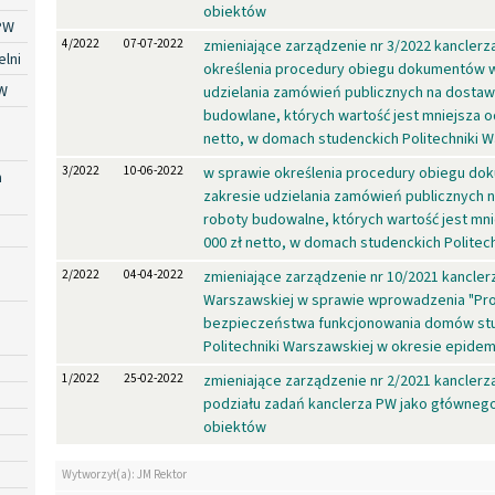
obiektów
PW
4/2022
07-07-2022
zmieniające zarządzenie nr 3/2022 kancler
lni
określenia procedury obiegu dokumentów w
W
udzielania zamówień publicznych na dostawy
budowlane, których wartość jest mniejsza o
netto, w domach studenckich Politechniki 
3/2022
10-06-2022
w sprawie określenia procedury obiegu d
a
zakresie udzielania zamówień publicznych n
roboty budowalne, których wartość jest mn
000 zł netto, w domach studenckich Politec
2/2022
04-04-2022
zmieniające zarządzenie nr 10/2021 kanclerz
Warszawskiej w sprawie wprowadzenia "Pr
bezpieczeństwa funkcjonowania domów st
Politechniki Warszawskiej w okresie epidem
1/2022
25-02-2022
zmieniające zarządzenie nr 2/2021 kancler
podziału zadań kanclerza PW jako główneg
obiektów
Wytworzył(a): JM Rektor