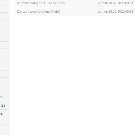
Wprowadził(a) do BIP: Anna Kmieć
w dniu: 28.02.2022 09:51
Zaktualizował(a): Anna Kmieć
w dniu: 28.02.2022 09:51
za
rza
ra