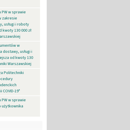
za PW w sprawie
 zakresie
, usługi i roboty
d kwoty 130 000 zł
Warszawskiej
okumentów w
a dostawy, usługi i
iejsza od kwoty 130
hniki Warszawskiej
a Politechniki
ocedury
udenckich
ii COVID-19"
za PW w sprawie
o użytkownika