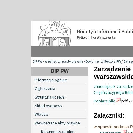
BIP PW
/
Wewnętrzne akty prawne
/
Dokumenty Rektora PW
/
Zarzą
Zarządzenie 
BIP PW
Warszawskiej
Informacje ogólne
zmieniające zarządz
Ogłoszenia
Organizacyjnego Bibli
Struktura uczelni
Pobierz plik
pdf 78
Skład osobowy
Władze
Załączniki:
Wewnętrzne akty prawne
w sprawie nadania R
Dokumenty ogólne