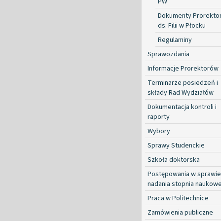
PW
Dokumenty Prorekto
ds. Filii w Płocku
Regulaminy
Sprawozdania
Informacje Prorektorów
Terminarze posiedzeń i
składy Rad Wydziałów
Dokumentacja kontroli i
raporty
Wybory
Sprawy Studenckie
Szkoła doktorska
Postępowania w sprawie
nadania stopnia naukow
Praca w Politechnice
Zamówienia publiczne