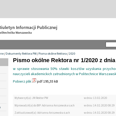
wne
/
Dokumenty Rektora PW
/
Pisma okólne Rektora
/
2020
Pismo okólne Rektora nr 1/2020 z dnia
w sprawie stosowania 50% stawki kosztów uzyskania przycho
nauczycieli akademickich zatrudnionych w Politechnice Warszawsk
Pobierz plik
pdf 195,55 kB
Wytworzył(a): JM Rektor PW
w dniu: 13.02.2020
Wprowadził(a) do BIP: Adrianna Aniszewska Łach
w dniu: 14.02.2020 08:29
e
Zaktualizował(a): Adrianna Aniszewska Łach
w dniu: 14.02.2020 08:29