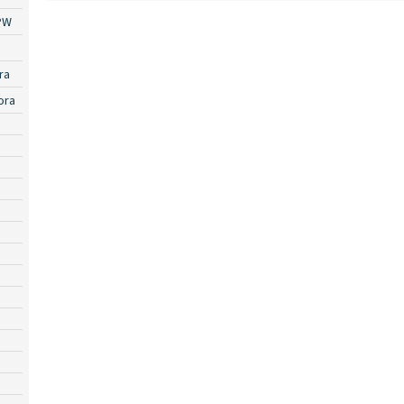
PW
ra
ora