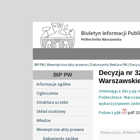
BIP PW
/
Wewnętrzne akty prawne
/
Dokumenty Rektora PW
/
Decyzj
Decyzja nr 3
BIP PW
Warszawskiej
Informacje ogólne
zmieniająca decyzję n
Ogłoszenia
Politechnice Warszaw
Struktura uczelni
wykorzystaniem zinte
Skład osobowy
Pobierz plik
pdf 23
Władze
Wewnętrzne akty prawne
Wytworzył(a): JM Rektor P
Dokumenty ogólne