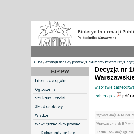
BIP PW
/
Wewnętrzne akty prawne
/
Dokumenty Rektora PW
/
Decyzj
Decyzja nr 1
BIP PW
Warszawskiej 
Informacje ogólne
w sprawie zastępstwa
Ogłoszenia
Pobierz plik
pdf 10
Struktura uczelni
Skład osobowy
Władze
Wytworzył(a): JM Rektor P
Wewnętrzne akty prawne
Wprowadził(a) do BIP: Ann
Zaktualizował(a): Agniesz
Dokumenty ogólne