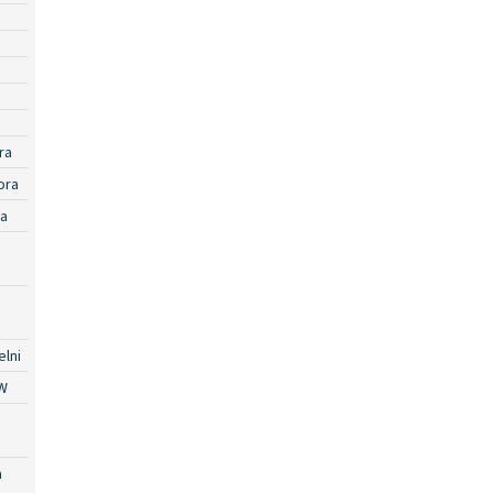
ra
ora
ra
lni
W
a