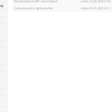
Wprowadził(a) do BIP: Joanna Nowak
w dniu: 21.06.2018 13:43
PW
Zaktualizował(a): Agnieszka Maj
w dniu: 05.05.2025 10:17