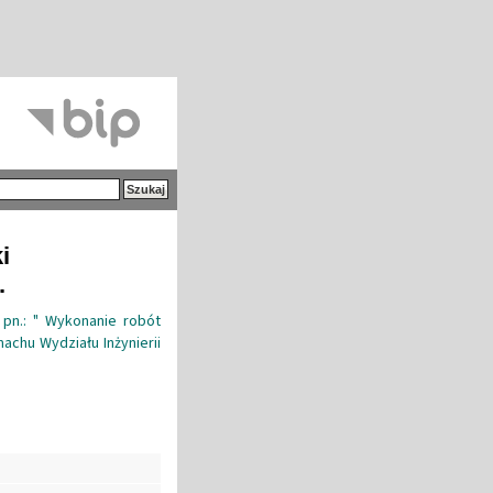
i
.
 pn.: " Wykonanie robót
chu Wydziału Inżynierii