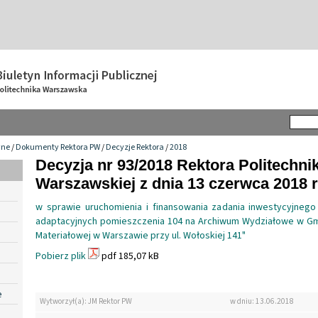
wne
/
Dokumenty Rektora PW
/
Decyzje Rektora
/
2018
Decyzja nr 93/2018 Rektora Politechnik
Warszawskiej z dnia 13 czerwca 2018 r
w sprawie uruchomienia i finansowania zadania inwestycyjnego
adaptacyjnych pomieszczenia 104 na Archiwum Wydziałowe w Gma
Materiałowej w Warszawie przy ul. Wołoskiej 141"
Pobierz plik
pdf 185,07 kB
e
Wytworzył(a): JM Rektor PW
w dniu: 13.06.2018