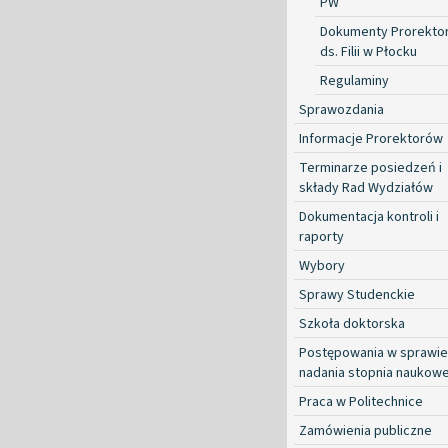
PW
Dokumenty Prorekto
ds. Filii w Płocku
Regulaminy
Sprawozdania
Informacje Prorektorów
Terminarze posiedzeń i
składy Rad Wydziałów
Dokumentacja kontroli i
raporty
Wybory
Sprawy Studenckie
Szkoła doktorska
Postępowania w sprawie
nadania stopnia naukow
Praca w Politechnice
Zamówienia publiczne