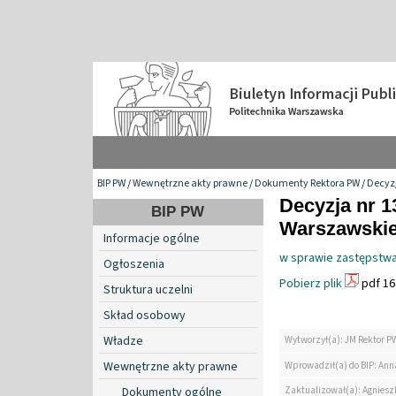
BIP PW
/
Wewnętrzne akty prawne
/
Dokumenty Rektora PW
/
Decyzj
Decyzja nr 1
BIP PW
Warszawskiej
Informacje ogólne
w sprawie zastępstwa
Ogłoszenia
Pobierz plik
pdf 16
Struktura uczelni
Skład osobowy
Władze
Wytworzył(a): JM Rektor P
Wewnętrzne akty prawne
Wprowadził(a) do BIP: Ann
Zaktualizował(a): Agniesz
Dokumenty ogólne