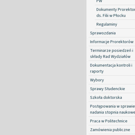
PW
Dokumenty Prorekto
ds. Filii w Płocku
Regulaminy
Sprawozdania
Informacje Prorektorów
Terminarze posiedzeń i
składy Rad Wydziałów
Dokumentacja kontroli i
raporty
Wybory
Sprawy Studenckie
Szkoła doktorska
Postępowania w sprawie
nadania stopnia naukow
Praca w Politechnice
Zamówienia publiczne