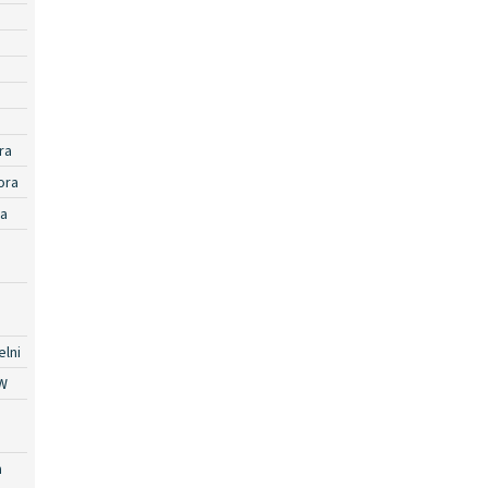
ra
ora
ra
lni
W
a