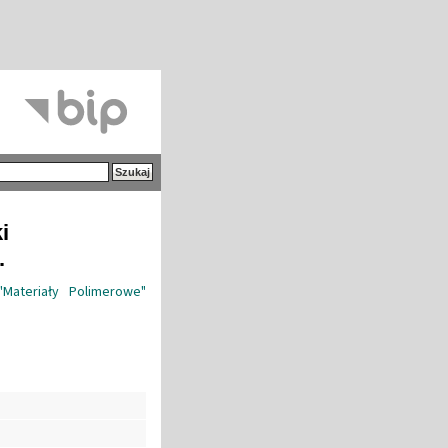
i
.
Materiały Polimerowe"