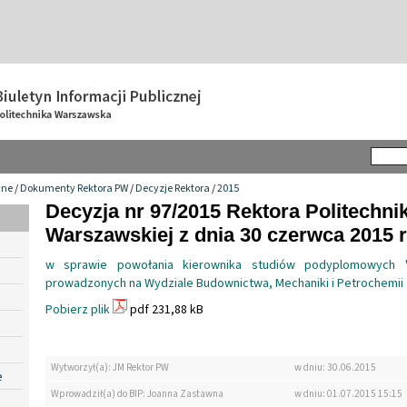
wne
/
Dokumenty Rektora PW
/
Decyzje Rektora
/
2015
Decyzja nr 97/2015 Rektora Politechnik
Warszawskiej z dnia 30 czerwca 2015 r
w sprawie powołania kierownika studiów podyplomowych "
prowadzonych na Wydziale Budownictwa, Mechaniki i Petrochemii
Pobierz plik
pdf 231,88 kB
Wytworzył(a): JM Rektor PW
w dniu: 30.06.2015
e
Wprowadził(a) do BIP: Joanna Zastawna
w dniu: 01.07.2015 15:15