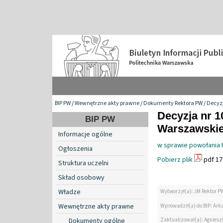
BIP PW
/
Wewnętrzne akty prawne
/
Dokumenty Rektora PW
/
Decyzj
Decyzja nr 1
BIP PW
Warszawskiej
Informacje ogólne
w sprawie powołania 
Ogłoszenia
Pobierz plik
pdf 17
Struktura uczelni
Skład osobowy
Władze
Wytworzył(a): JM Rektor P
Wewnętrzne akty prawne
Wprowadził(a) do BIP: Ark
Zaktualizował(a): Agniesz
Dokumenty ogólne