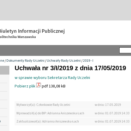
wne
/
Dokumenty Rady Uczelni
/
Uchwały Rady Uczelni
/
2019 - I
Uchwała nr 3/I/2019 z dnia 17/05/2019
w sprawie wyboru Sekretarza Rady Uczelni
Pobierz plik
pdf 138,08 kB
Wytworzył(a): Członkowie Rady Uczelni
w dniu: 17.05.2019
Wprowadził(a) do BIP: Adrianna Aniszewska Łach
w dniu: 01.07.2019 14:33
e
Zaktualizował(a): Adrianna Aniszewska Łach
w dniu: 01.07.2019 14:33