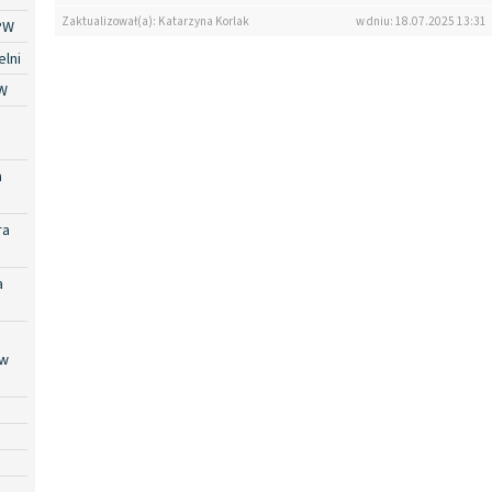
Zaktualizował(a): Katarzyna Korlak
w dniu: 18.07.2025 13:31
PW
lni
W
a
ra
a
 w