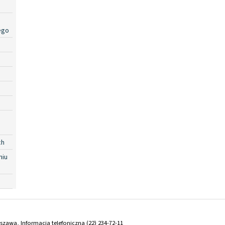
ego
ch
niu
arszawa, Informacja telefoniczna (22) 234-72-11