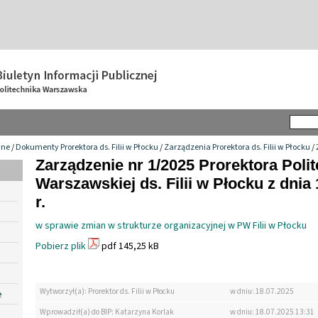
wne
/
Dokumenty Prorektora ds. Filii w Płocku
/
Zarządzenia Prorektora ds. Filii w Płocku
/
Zarządzenie nr 1/2025 Prorektora Polit
Warszawskiej ds. Filii w Płocku z dnia 
r.
w sprawie zmian w strukturze organizacyjnej w PW Filii w Płocku
Pobierz plik
pdf 145,25 kB
Wytworzył(a): Prorektor ds. Filii w Płocku
w dniu: 18.07.2025
e
Wprowadził(a) do BIP: Katarzyna Korlak
w dniu: 18.07.2025 13:31