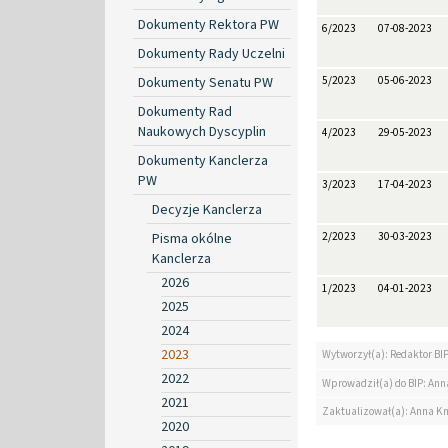
Dokumenty Rektora PW
6/2023
07-08-2023
Dokumenty Rady Uczelni
Dokumenty Senatu PW
5/2023
05-06-2023
Dokumenty Rad
Naukowych Dyscyplin
4/2023
29-05-2023
Dokumenty Kanclerza
PW
3/2023
17-04-2023
Decyzje Kanclerza
Pisma okólne
2/2023
30-03-2023
Kanclerza
2026
1/2023
04-01-2023
2025
2024
2023
Wytworzył(a): Redaktor BI
2022
Wprowadził(a) do BIP: Ann
2021
Zaktualizował(a): Anna K
2020