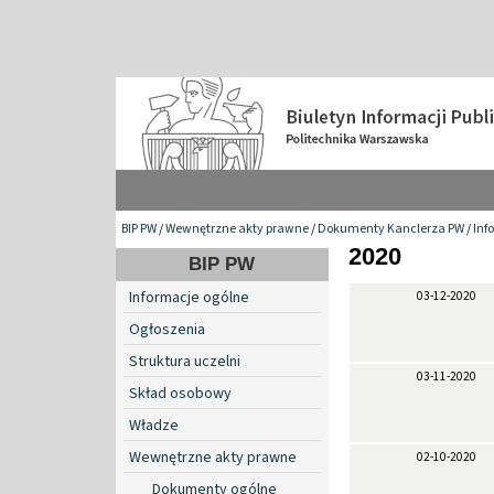
BIP PW
/
Wewnętrzne akty prawne
/
Dokumenty Kanclerza PW
/
Inf
2020
BIP PW
Informacje ogólne
03-12-2020
Ogłoszenia
Struktura uczelni
03-11-2020
Skład osobowy
Władze
Wewnętrzne akty prawne
02-10-2020
Dokumenty ogólne