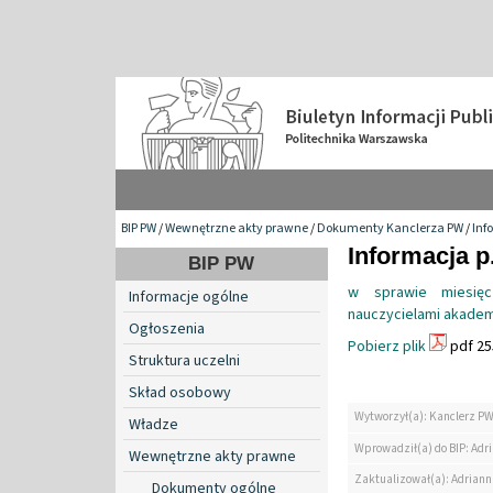
BIP PW
/
Wewnętrzne akty prawne
/
Dokumenty Kanclerza PW
/
Inf
Informacja p
BIP PW
w sprawie miesię
Informacje ogólne
nauczycielami akademi
Ogłoszenia
Pobierz plik
pdf 25
Struktura uczelni
Skład osobowy
Wytworzył(a): Kanclerz P
Władze
Wprowadził(a) do BIP: Ad
Wewnętrzne akty prawne
Zaktualizował(a): Adrian
Dokumenty ogólne