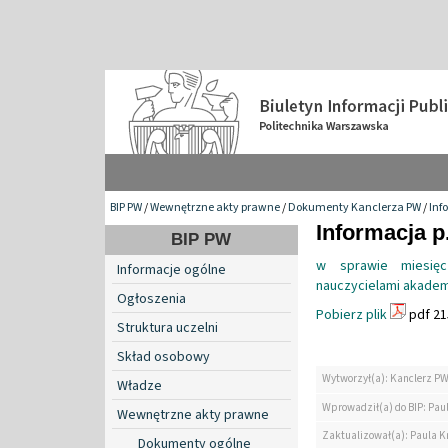
BIP PW
/
Wewnętrzne akty prawne
/
Dokumenty Kanclerza PW
/
Inf
Informacja p
BIP PW
w sprawie miesię
Informacje ogólne
nauczycielami akademi
Ogłoszenia
Pobierz plik
pdf 21
Struktura uczelni
Skład osobowy
Wytworzył(a): Kanclerz P
Władze
Wprowadził(a) do BIP: Paul
Wewnętrzne akty prawne
Zaktualizował(a): Paula Kr
Dokumenty ogólne