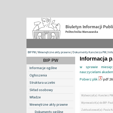
BIP PW
/
Wewnętrzne akty prawne
/
Dokumenty Kanclerza PW
/
Inf
Informacja p
BIP PW
w sprawie miesię
Informacje ogólne
nauczycielami akademi
Ogłoszenia
Pobierz plik
pdf 26
Struktura uczelni
Skład osobowy
Wytworzył(a): Kanclerz P
Władze
Wprowadził(a) do BIP: Paul
Wewnętrzne akty prawne
Zaktualizował(a): Paula Kr
Dokumenty ogólne