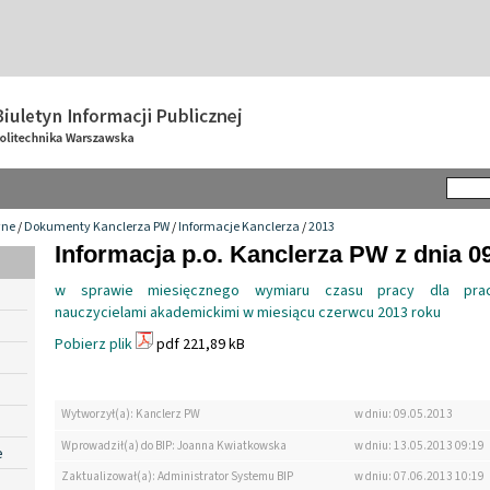
wne
/
Dokumenty Kanclerza PW
/
Informacje Kanclerza
/
2013
Informacja p.o. Kanclerza PW z dnia 0
w sprawie miesięcznego wymiaru czasu pracy dla prac
nauczycielami akademickimi w miesiącu czerwcu 2013 roku
Pobierz plik
pdf 221,89 kB
Wytworzył(a): Kanclerz PW
w dniu: 09.05.2013
Wprowadził(a) do BIP: Joanna Kwiatkowska
w dniu: 13.05.2013 09:19
e
Zaktualizował(a): Administrator Systemu BIP
w dniu: 07.06.2013 10:19