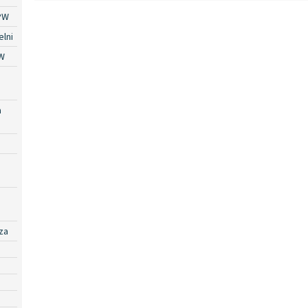
PW
lni
W
a
za