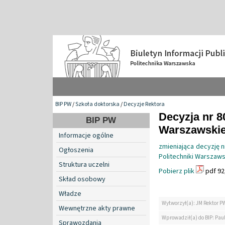
BIP PW
/
Szkoła doktorska
/
Decyzje Rektora
Decyzja nr 8
BIP PW
Warszawskiej
Informacje ogólne
zmieniająca decyzję 
Ogłoszenia
Politechniki Warszaws
Struktura uczelni
Pobierz plik
pdf 92
Skład osobowy
Władze
Wytworzył(a): JM Rektor P
Wewnętrzne akty prawne
Wprowadził(a) do BIP: Pau
Sprawozdania