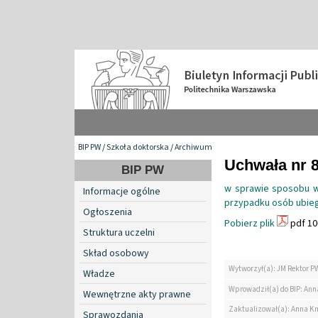
BIP PW
/
Szkoła doktorska
/
Archiwum
Uchwała nr 8
BIP PW
w sprawie sposobu we
Informacje ogólne
przypadku osób ubieg
Ogłoszenia
Pobierz plik
pdf 10
Struktura uczelni
Skład osobowy
Wytworzył(a): JM Rektor P
Władze
Wprowadził(a) do BIP: Ann
Wewnętrzne akty prawne
Zaktualizował(a): Anna K
Sprawozdania