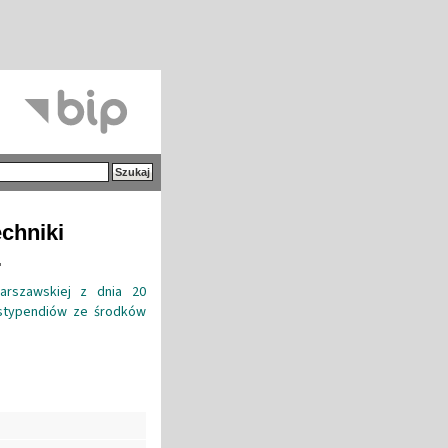
echniki
.
Warszawskiej z dnia 20
 stypendiów ze środków