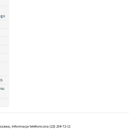
ego
ch
niu
arszawa, Informacja telefoniczna (22) 234-72-11