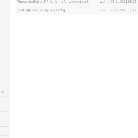
Wprowadził(a) do BIP: Adrianna Aniszewska Łach
w dniu: 03.11.2021 08:26
Zaktualizował(a): Agnieszka Maj
w dniu: 20.05.2025 11:42
ia