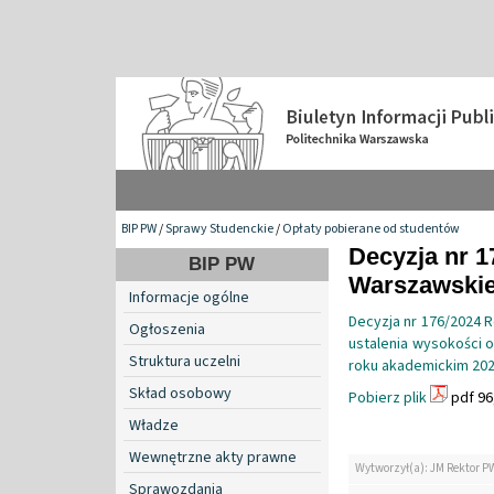
BIP PW
/
Sprawy Studenckie
/
Opłaty pobierane od studentów
Decyzja nr 1
BIP PW
Warszawskiej
Informacje ogólne
Decyzja nr 176/2024 R
Ogłoszenia
ustalenia wysokości o
Struktura uczelni
roku akademickim 20
Skład osobowy
Pobierz plik
pdf 96
Władze
Wewnętrzne akty prawne
Wytworzył(a): JM Rektor P
Sprawozdania