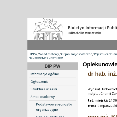
BIP PW
/
Skład osobowy
/
Organizacje społeczne
/
Rejestr uczelnia
Naukowe Koło Chemików
Opiekunowie
BIP PW
dr hab. inż
Informacje ogólne
Ogłoszenia
Struktura uczelni
Wydział Budownict
Instytut Chemii Z
Skład osobowy
tel. miejski:
24 36
Podstawowe jednostki
e-mail:
mpaczusk
organizacyjne
mgr inż. K