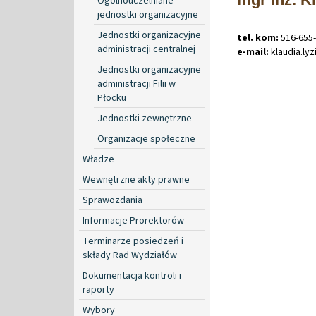
Ogólnouczelniane
jednostki organizacyjne
Jednostki organizacyjne
tel. kom:
516-655
administracji centralnej
e-mail:
klaudia
.
ly
Jednostki organizacyjne
administracji Filii w
Płocku
Jednostki zewnętrzne
Organizacje społeczne
Władze
Wewnętrzne akty prawne
Sprawozdania
Informacje Prorektorów
Terminarze posiedzeń i
składy Rad Wydziałów
Dokumentacja kontroli i
raporty
Wybory