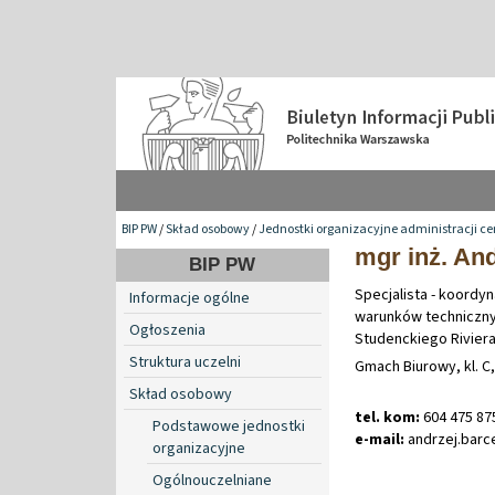
BIP PW
/
Skład osobowy
/
Jednostki organizacyjne administracji ce
mgr inż. An
BIP PW
Specjalista - koordy
Informacje ogólne
warunków techniczny
Ogłoszenia
Studenckiego Rivier
Struktura uczelni
Gmach Biurowy, kl. C,
Skład osobowy
tel. kom:
604 475 87
Podstawowe jednostki
e-mail:
andrzej
.
barc
organizacyjne
Ogólnouczelniane