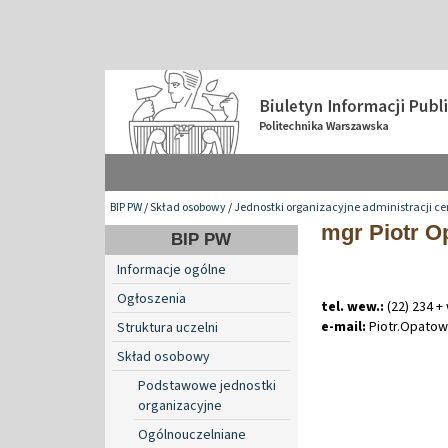
BIP PW
/
Skład osobowy
/
Jednostki organizacyjne administracji ce
mgr Piotr O
BIP PW
Informacje ogólne
Ogłoszenia
tel. wew.:
(22) 234 +
e-mail:
Piotr
.
Opatow
Struktura uczelni
Skład osobowy
Podstawowe jednostki
organizacyjne
Ogólnouczelniane