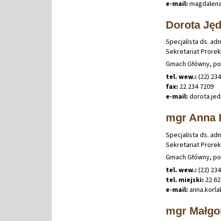
e-mail:
magdalen
Dorota Ję
Specjalista ds. ad
Sekretariat Prorek
Gmach Główny, po
tel. wew.:
(22) 23
fax:
22 234 7209
e-mail:
dorota
.
je
mgr Anna 
Specjalista ds. ad
Sekretariat Prorek
Gmach Główny, po
tel. wew.:
(22) 23
tel. miejski:
22 62
e-mail:
anna
.
korl
mgr Małgo