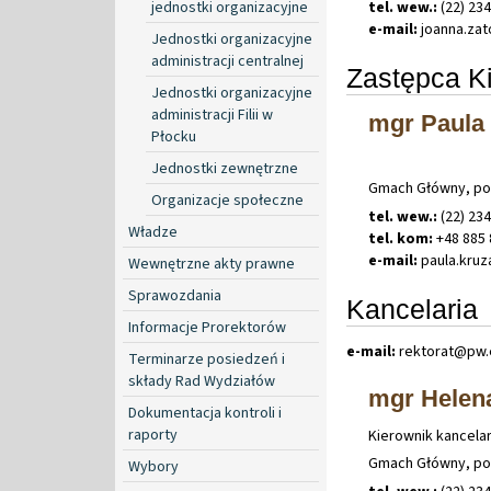
jednostki organizacyjne
tel. wew.:
(22) 23
e-mail:
joanna
.
za
Jednostki organizacyjne
administracji centralnej
Zastępca K
Jednostki organizacyjne
administracji Filii w
mgr Paula
Płocku
Jednostki zewnętrzne
Gmach Główny, po
Organizacje społeczne
tel. wew.:
(22) 23
Władze
tel. kom:
+48 885 
e-mail:
paula
.
kru
Wewnętrzne akty prawne
Sprawozdania
Kancelaria
Informacje Prorektorów
e-mail:
rektorat@pw
.
Terminarze posiedzeń i
składy Rad Wydziałów
mgr Helen
Dokumentacja kontroli i
raporty
Kierownik kancelar
Gmach Główny, po
Wybory