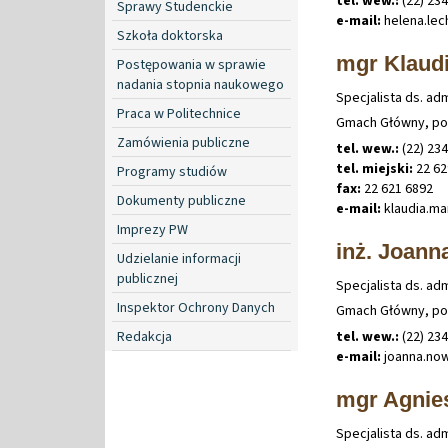
tel. wew.:
(22) 23
Sprawy Studenckie
e-mail:
helena
.
le
Szkoła doktorska
mgr Klaudi
Postępowania w sprawie
nadania stopnia naukowego
Specjalista ds. ad
Praca w Politechnice
Gmach Główny, po
Zamówienia publiczne
tel. wew.:
(22) 23
tel. miejski:
22 62
Programy studiów
fax:
22 621 6892
Dokumenty publiczne
e-mail:
klaudia
.
ma
Imprezy PW
inż. Joan
Udzielanie informacji
publicznej
Specjalista ds. ad
Inspektor Ochrony Danych
Gmach Główny, po
Redakcja
tel. wew.:
(22) 23
e-mail:
joanna
.
no
mgr Agnie
Specjalista ds. ad