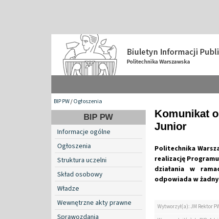
BIP PW
/
Ogłoszenia
Komunikat o
BIP PW
Junior
Informacje ogólne
Ogłoszenia
Politechnika Warsz
realizację Programu
Struktura uczelni
działania w rama
Skład osobowy
odpowiada w żadnym 
Władze
Wewnętrzne akty prawne
Wytworzył(a): JM Rektor P
Sprawozdania