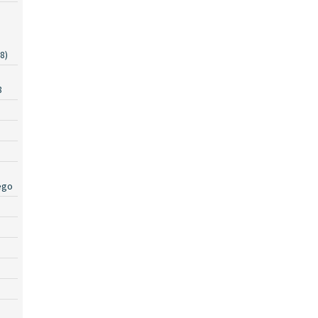
8)
a
8
ego