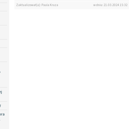
Zaktualizował(a): Paula Kruza
w dniu: 21.03.2024 15:32
o
ej
W
ora
-