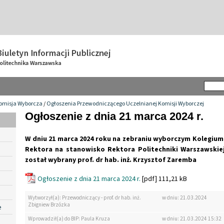
omisja Wyborcza
/
Ogłoszenia Przewodniczącego Uczelnianej Komisji Wyborczej
Ogłoszenie z dnia 21 marca 2024 r.
W dniu 21 marca 2024 roku na zebraniu wyborczym Kolegiu
Rektora na stanowisko
Rektora Politechniki Warszawskie
został wybrany
prof. dr hab. inż. Krzysztof Zaremba
Ogłoszenie z dnia 21 marca 2024 r.
[pdf] 111,21 kB
Wytworzył(a): Przewodniczący - prof. dr hab. inż.
w dniu: 21.03.2024
Zbigniew Brzózka
e
Wprowadził(a) do BIP: Paula Kruza
w dniu: 21.03.2024 15:32