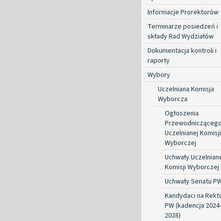
Informacje Prorektorów
Terminarze posiedzeń i
składy Rad Wydziałów
Dokumentacja kontroli i
raporty
Wybory
Uczelniana Komisja
Wyborcza
Ogłoszenia
Przewodnicząceg
Uczelnianej Komisji
Wyborczej
Uchwały Uczelnian
Komisji Wyborczej
Uchwały Senatu P
Kandydaci na Rekt
PW (kadencja 2024
2028)