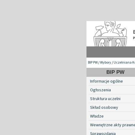
BIP PW
/
Wybory
/
Uczelniana K
BIP PW
Informacje ogólne
Ogłoszenia
Struktura uczelni
Skład osobowy
Władze
Wewnętrzne akty prawn
Sprawozdania