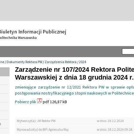
wne
/
Dokumenty Rektora PW
/
Zarządzenia Rektora
/
2024
Zarządzenie nr 107/2024 Rektora Polit
Warszawskiej z dnia 18 grudnia 2024 r.
zmieniające zarządzenie nr 12/2021 Rektora PW w sprawie opł
postępowania nostryfikacyjnego stopni naukowych w Politechnic
Pobierz plik
pdf 126,87 kB
Wytworzył(a): JM Rektor PW
w dniu: 18.12.2024
e
Wprowadził(a) do BIP: Agnieszka Maj
w dniu: 18.12.2024 09:24