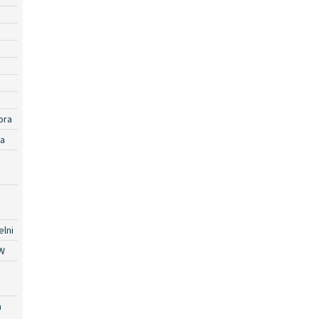
ora
ra
lni
W
a