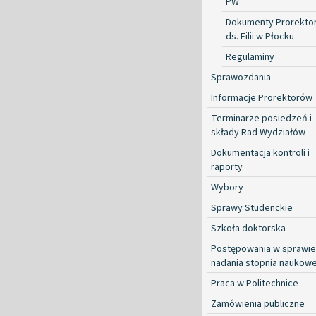
PW
Dokumenty Prorekto
ds. Filii w Płocku
Regulaminy
Sprawozdania
Informacje Prorektorów
Terminarze posiedzeń i
składy Rad Wydziałów
Dokumentacja kontroli i
raporty
Wybory
Sprawy Studenckie
Szkoła doktorska
Postępowania w sprawie
nadania stopnia naukow
Praca w Politechnice
Zamówienia publiczne