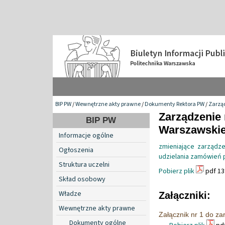
BIP PW
/
Wewnętrzne akty prawne
/
Dokumenty Rektora PW
/
Zarzą
Zarządzenie 
BIP PW
Warszawskiej
Informacje ogólne
zmieniające zarządz
Ogłoszenia
udzielania zamówień p
Struktura uczelni
Pobierz plik
pdf 13
Skład osobowy
Władze
Załączniki:
Wewnętrzne akty prawne
Załącznik nr 1 do za
Dokumenty ogólne