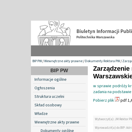
BIP PW
/
Wewnętrzne akty prawne
/
Dokumenty Rektora PW
/
Zarzą
Zarządzenie 
BIP PW
Warszawskiej
Informacje ogólne
w sprawie podróży kr
Ogłoszenia
zadania na podstawie
Struktura uczelni
Pobierz plik
pdf 1,
Skład osobowy
Władze
Wytworzył(a): JM Rektor P
Wewnętrzne akty prawne
Wprowadził(a) do BIP: Ad
Dokumenty ogólne