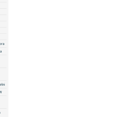
ora
ra
lni
W
a