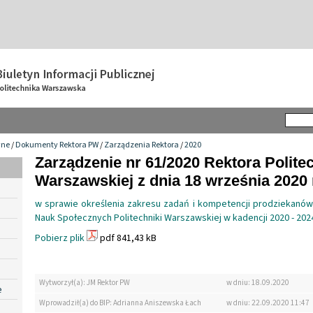
wne
/
Dokumenty Rektora PW
/
Zarządzenia Rektora
/
2020
Zarządzenie nr 61/2020 Rektora Politec
Warszawskiej z dnia 18 września 2020 
w sprawie określenia zakresu zadań i kompetencji prodziekanów 
Nauk Społecznych Politechniki Warszawskiej w kadencji 2020 - 202
Pobierz plik
pdf 841,43 kB
Wytworzył(a): JM Rektor PW
w dniu: 18.09.2020
e
Wprowadził(a) do BIP: Adrianna Aniszewska Łach
w dniu: 22.09.2020 11:47