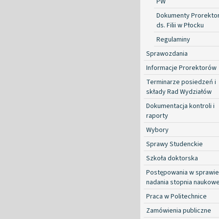
PW
Dokumenty Prorekto
ds. Filii w Płocku
Regulaminy
Sprawozdania
Informacje Prorektorów
Terminarze posiedzeń i
składy Rad Wydziałów
Dokumentacja kontroli i
raporty
Wybory
Sprawy Studenckie
Szkoła doktorska
Postępowania w sprawie
nadania stopnia naukow
Praca w Politechnice
Zamówienia publiczne