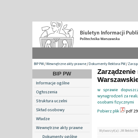
BIP PW
/
Wewnętrzne akty prawne
/
Dokumenty Rektora PW
/
Zarzą
Zarządzenie 
BIP PW
Warszawskiej
Informacje ogólne
w sprawie dopuszc
Ogłoszenia
wynagrodzeń za reali
Struktura uczelni
osobami fizycznymi
Skład osobowy
Pobierz plik
pdf 29
Władze
Wewnętrzne akty prawne
Wytworzył(a): JM Rektor P
Dokumenty ogólne