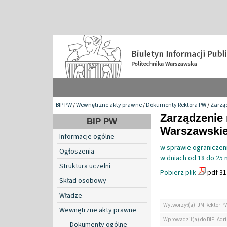
BIP PW
/
Wewnętrzne akty prawne
/
Dokumenty Rektora PW
/
Zarzą
Zarządzenie 
BIP PW
Warszawskiej
Informacje ogólne
w sprawie ograniczeni
Ogłoszenia
w dniach od 18 do 25 
Struktura uczelni
Pobierz plik
pdf 31
Skład osobowy
Władze
Wytworzył(a): JM Rektor P
Wewnętrzne akty prawne
Wprowadził(a) do BIP: Ad
Dokumenty ogólne