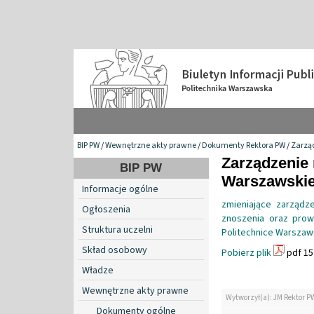
BIP PW
/
Wewnętrzne akty prawne
/
Dokumenty Rektora PW
/
Zarzą
Zarządzenie 
BIP PW
Warszawskiej
Informacje ogólne
zmieniające zarządz
Ogłoszenia
znoszenia oraz prow
Struktura uczelni
Politechnice Warszaw
Skład osobowy
Pobierz plik
pdf 15
Władze
Wewnętrzne akty prawne
Wytworzył(a): JM Rektor P
Dokumenty ogólne