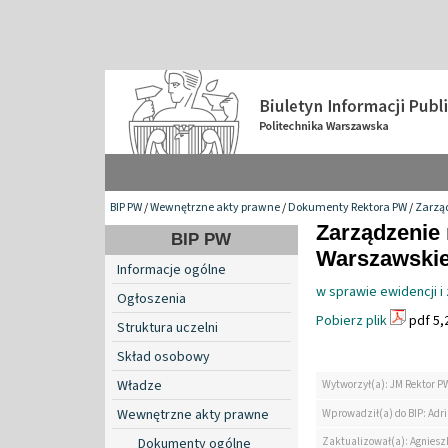
BIP PW
/
Wewnętrzne akty prawne
/
Dokumenty Rektora PW
/
Zarzą
Zarządzenie 
BIP PW
Warszawskiej
Informacje ogólne
w sprawie ewidencji i
Ogłoszenia
Pobierz plik
pdf 5,
Struktura uczelni
Skład osobowy
Władze
Wytworzył(a): JM Rektor P
Wewnętrzne akty prawne
Wprowadził(a) do BIP: Ad
Zaktualizował(a): Agniesz
Dokumenty ogólne