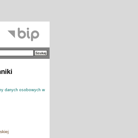
niki
rony danych osobowych w
skiej