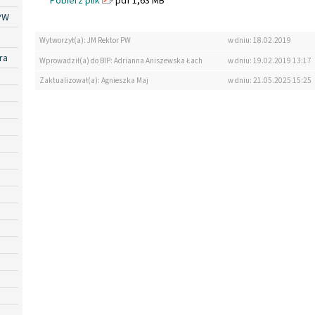
Pobierz plik
pdf 1,63 MB
PW
Wytworzył(a): JM Rektor PW
w dniu: 18.02.2019
ra
Wprowadził(a) do BIP: Adrianna Aniszewska Łach
w dniu: 19.02.2019 13:17
Zaktualizował(a): Agnieszka Maj
w dniu: 21.05.2025 15:25