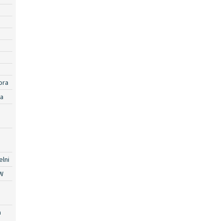
ora
ra
lni
W
a