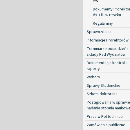
PW
Dokumenty Prorekto
ds. Filii w Płocku
Regulaminy
Sprawozdania
Informacje Prorektorów
Terminarze posiedzeń i
składy Rad Wydziałów
Dokumentacja kontroli i
raporty
Wybory
Sprawy Studenckie
Szkoła doktorska
Postępowania w sprawie
nadania stopnia naukow
Praca w Politechnice
Zamówienia publiczne