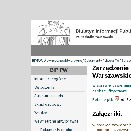
BIP PW
/
Wewnętrzne akty prawne
/
Dokumenty Rektora PW
/
Zarzą
Zarządzenie 
BIP PW
Warszawskiej
Informacje ogólne
w sprawie zawierani
Ogłoszenia
osobami fizycznymi
Struktura uczelni
Pobierz plik
pdf 8,
Skład osobowy
Władze
Załączniki:
Wewnętrzne akty prawne
w sprawie zawierani
Dokumenty ogólne
z osobami fizycznym