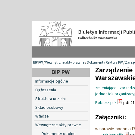
BIP PW
/
Wewnętrzne akty prawne
/
Dokumenty Rektora PW
/
Zarzą
Zarządzenie 
BIP PW
Warszawskiej
Informacje ogólne
zmieniające zarząd
Ogłoszenia
jednostek organizacyj
Struktura uczelni
Pobierz plik
pdf 21
Skład osobowy
Władze
Załączniki:
Wewnętrzne akty prawne
w sprawie nadania R
Dokumenty ogólne